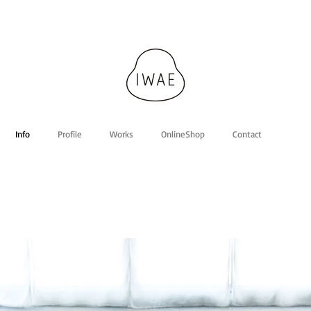
Info
Profile
Works
OnlineShop
Contact